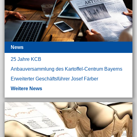
News
25 Jahre KCB
Anbauversammlung des Kartoffel-Centrum Bayerns
Erweiterter Geschäftsführer Josef Färber
Weitere News